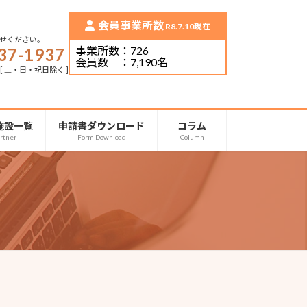
会員事業所数
R8.7.10現在
せください。
事業所数：726
37-1937
会員数 ：7,190名
5 [ 土・日・祝日除く ]
施設一覧
申請書ダウンロード
コラム
rtner
Form Download
Column