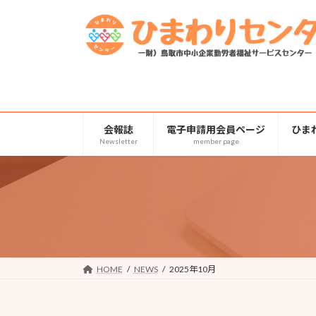
コ
ナ
ン
ビ
テ
ゲ
ン
ー
ツ
シ
へ
ョ
ス
ン
キ
に
会報誌
電子申請用会員ページ
ひま
Newsletter
member page
ッ
移
プ
動
HOME
NEWS
2025年10月