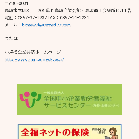
〒680ｰ0031
鳥取市本町3丁目201番地 鳥取産業会館・鳥取商工会議所ビル1階
電話：0857ｰ37ｰ1937 FAX：0857ｰ24ｰ2234
メール：
himawari@tottori-sc.com
または
小規模企業共済ホームページ
http://www.smrj.go.jp/skyosai/